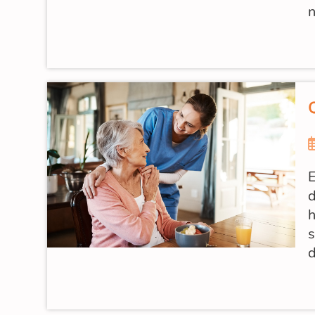
n
Q
E
d
h
s
d