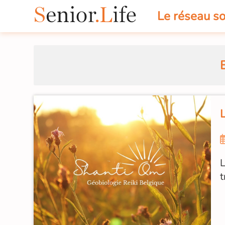
Le réseau so
L
L
t