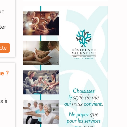
ue
ler
icle
ue ?
ns à