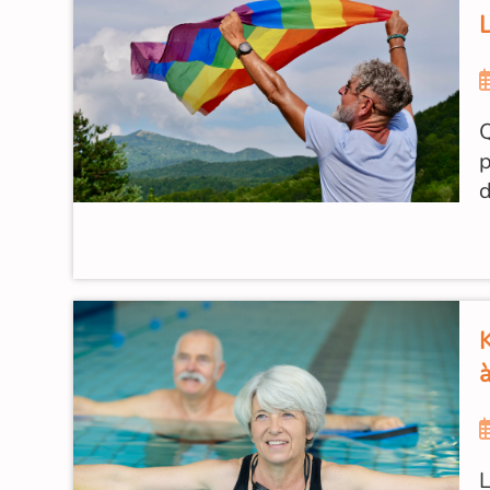
Q
p
d
L