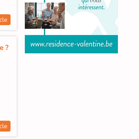
icle
e ?
icle