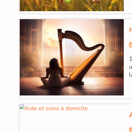
1
u
l
A