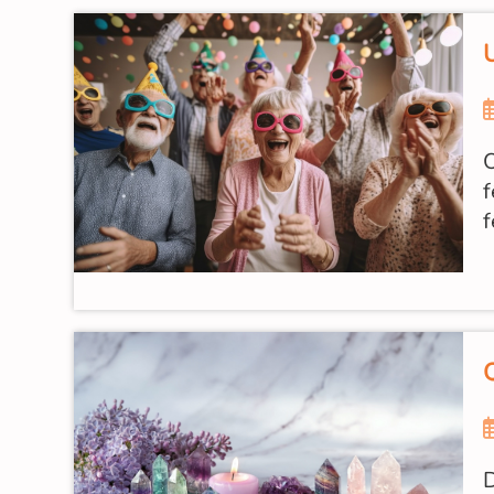
O
f
f
Q
D