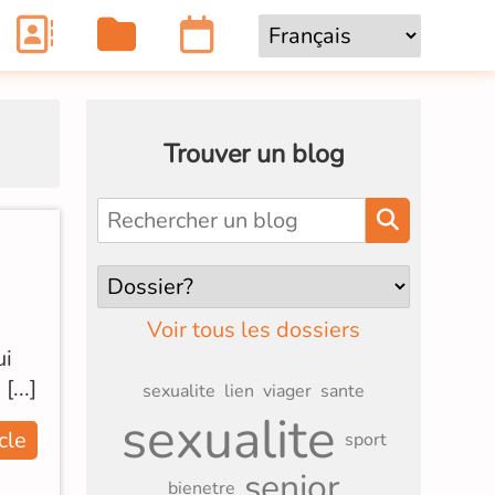
Trouver un blog
Voir tous les dossiers
ui
...]
sexualite
lien
viager
sante
sexualite
icle
sport
senior
bienetre