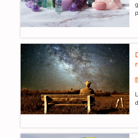
g
p
L
d