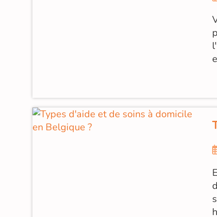
V
p
l
e
E
d
s
h