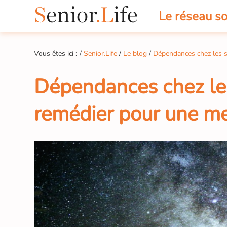
Le réseau so
Vous êtes ici :
Senior.Life
Le blog
Dépendances chez les s
Dépendances chez le
remédier pour une mei