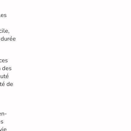
les
ile,
 durée
ces
n des
auté
ité de
en-
es
vie