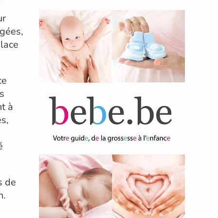
ur
âgées,
place
ce
es
nt à
es,
é
s de
n.