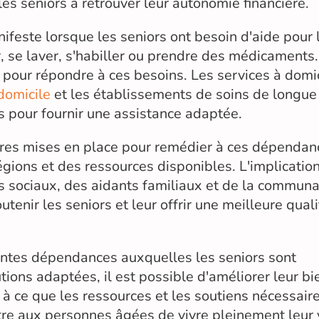
les seniors à retrouver leur autonomie financière.
feste lorsque les seniors ont besoin d'aide pour 
r, se laver, s'habiller ou prendre des médicaments.
 pour répondre à ces besoins. Les services à domic
 domicile
et les établissements de soins de longue
s pour fournir une assistance adaptée.
sures mises en place pour remédier à ces dépendan
égions et des ressources disponibles. L'implicatio
rs sociaux, des aidants familiaux et de la commun
enir les seniors et leur offrir une meilleure qual
rentes dépendances auxquelles les seniors sont
tions adaptées, il est possible d'améliorer leur bi
r à ce que les ressources et les soutiens nécessair
tre aux personnes âgées de vivre pleinement leur 