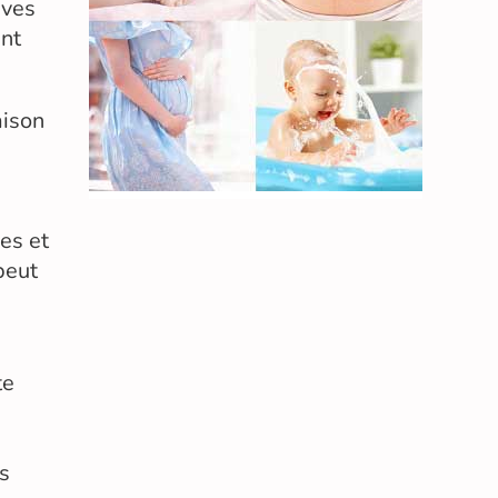
ives
ent
aison
les et
peut
te
es