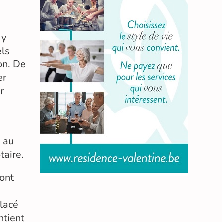
 y
els
on. De
er
r
e au
taire.
ont
placé
ntient