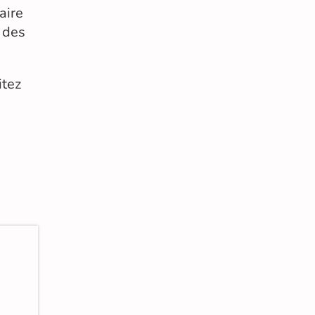
aire
 des
itez