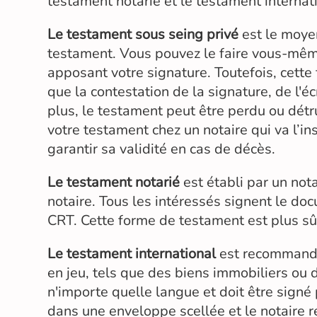
testament notarié et le testament internat
Le testament sous seing privé
est le moyen
testament. Vous pouvez le faire vous-même,
apposant votre signature. Toutefois, cett
que la contestation de la signature, de l'é
plus, le testament peut être perdu ou détrui
votre testament chez un notaire qui va l’in
garantir sa validité en cas de décès.
Le testament notarié
est établi par un no
notaire. Tous les intéressés signent le doc
CRT. Cette forme de testament est plus sûre
Le testament international
est recommandé
en jeu, tels que des biens immobiliers ou d
n'importe quelle langue et doit être signé
dans une enveloppe scellée et le notaire r