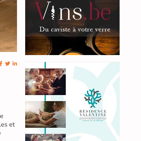
ce
les et
e