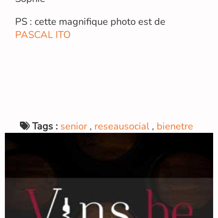
PS : cette magnifique photo est de
PASCAL ITO
Tags :
senior
,
reseausocial
,
bienetre