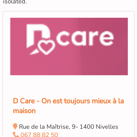
isolated.
D Care - On est toujours mieux à la
maison
Rue de la Maîtrise, 9- 1400 Nivelles
067 88 82 50