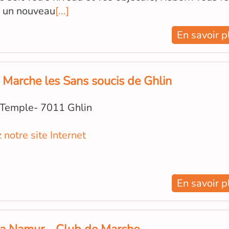
r un nouveau
[...]
En savoir p
 Marche les Sans soucis de Ghlin
 Temple- 7011 Ghlin
z notre site Internet
En savoir p