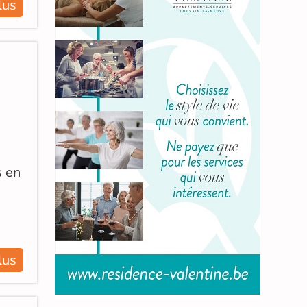
lus
s en
lus