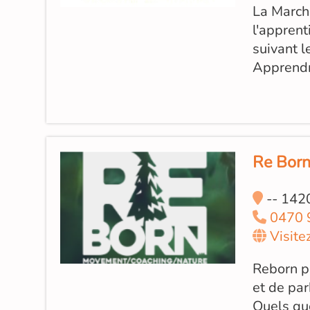
La Marche
l'apprent
suivant l
Apprendr
Re Born
-- 1420
0470 
Visite
Reborn p
et de par
Quels que