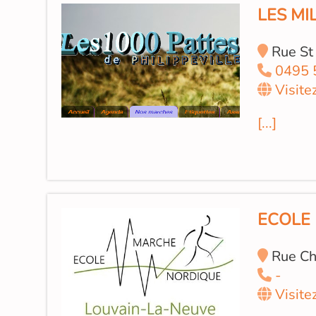
LES MI
Rue St
0495 
Visite
[...]
ECOLE
Rue Ch
-
Visite