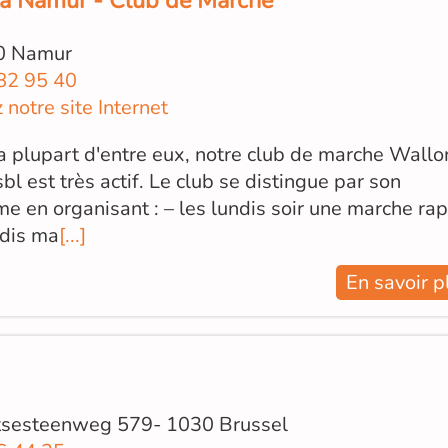
a Namur - Club de Marche
0 Namur
82 95 40
z notre site Internet
 plupart d'entre eux, notre club de marche Wallo
l est très actif. Le club se distingue par son
 en organisant : – les lundis soir une marche ra
rdis ma
[...]
En savoir p
sesteenweg 579- 1030 Brussel