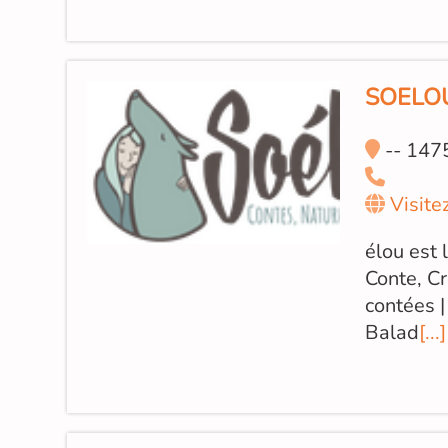
SOELO
-- 1475
Visite
élou est
Conte, Cr
contées |
Balad
[...]