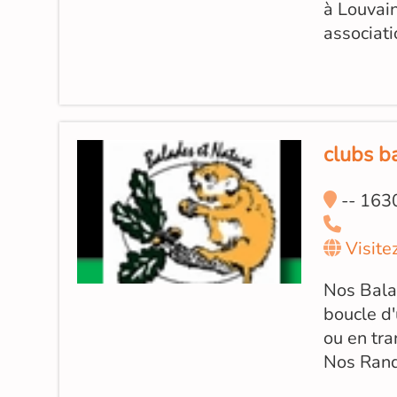
à Louvai
associati
clubs b
-- 163
Visite
Nos Bala
boucle d'
ou en tr
Nos Ran