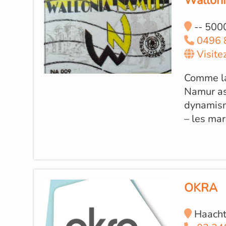
Walloni
-- 500
0496 
Visite
Comme la
Namur asb
dynamisme
– les ma
OKRA
Haacht