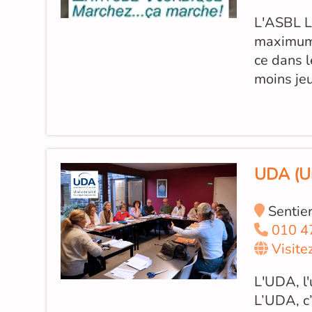
L'ASBL L
maximum 
ce dans l
moins je
UDA (Un
Sentier
010 4
Visite
L'UDA, l'
L’UDA, c’