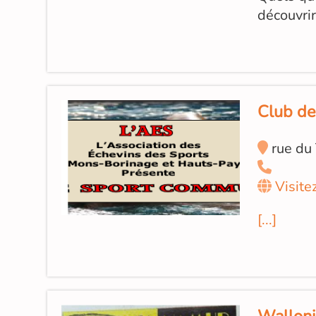
découvri
Club de
rue du
Visite
[...]