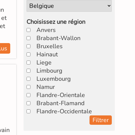
un
 et
Choisissez une région
et
Anvers
Brabant-Wallon
Bruxelles
lus
Hainaut
Liege
Limbourg
Luxembourg
Namur
Flandre-Orientale
Brabant-Flamand
Flandre-Occidentale
Filtrer
vain