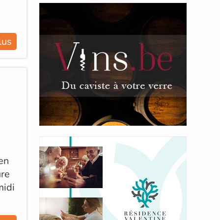
lus
en
ure
midi