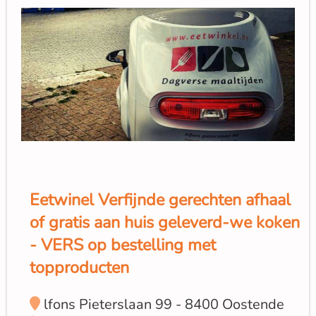
Eetwinel Verfijnde gerechten afhaal
of gratis aan huis geleverd-we koken
- VERS op bestelling met
topproducten
lfons Pieterslaan 99 - 8400 Oostende