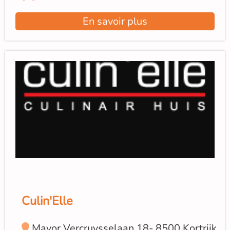
En savoir plus
Culin'Elle
Mayor Vercruysselaan 18- 8500 Kortrijk