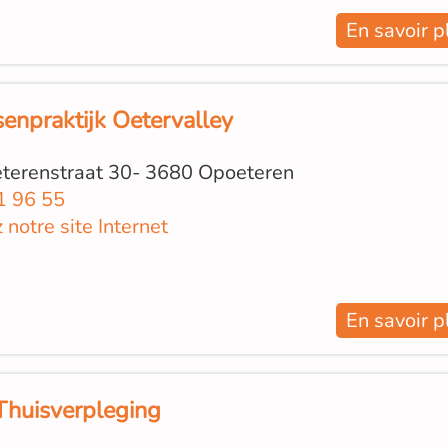
En savoir p
senpraktijk Oetervalley
terenstraat 30- 3680 Opoeteren
1 96 55
z notre site Internet
En savoir p
Thuisverpleging