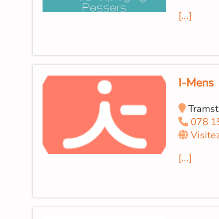
[...]
I-Mens
Tramst
078 1
Visite
[...]