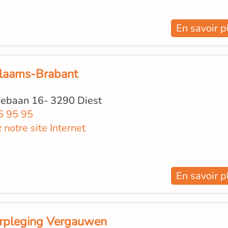
En savoir p
Vlaams-Brabant
ebaan 16- 3290 Diest
6 95 95
z notre site Internet
En savoir p
rpleging Vergauwen