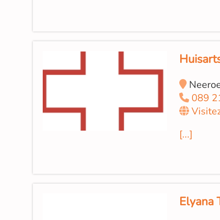
Huisart
Neeroe
089 2
Visite
[...]
Elyana 