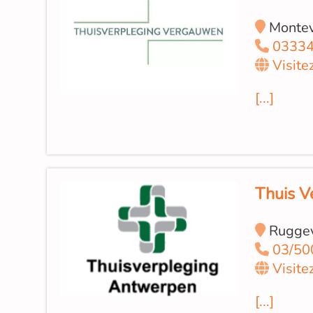
Montev
03334
Visite
[...]
Thuis V
Ruggev
03/50
Visite
[...]