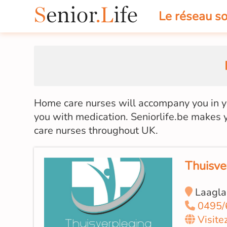
Le réseau so
Home care nurses will accompany you in you
you with medication. Seniorlife.be makes y
care nurses throughout UK.
Thuisve
Laagla
0495/
Visite