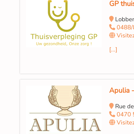
GP thui
Lobben
0488/
Visite
[...]
Apulia -
Rue de
0470 
Visite