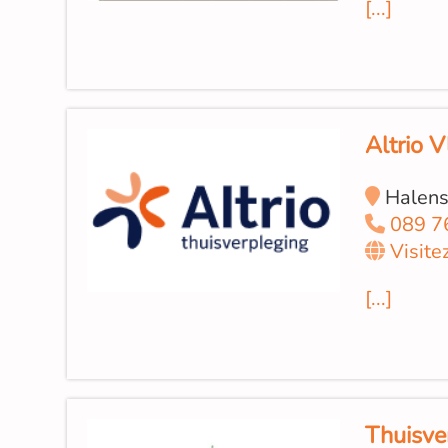
[...]
Altrio 
Halens
089 7
Visite
[...]
Thuisve