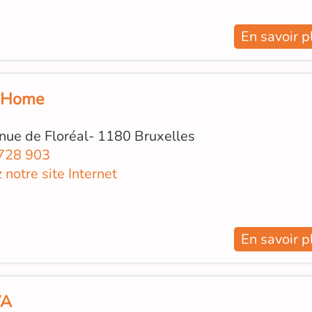
En savoir p
t Home
nue de Floréal- 1180 Bruxelles
728 903
z notre site Internet
En savoir p
VA