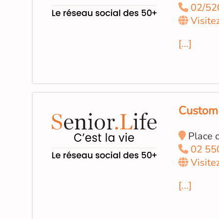
02/52
Visite
[...]
Custom 
Place 
02 55
Visite
[...]