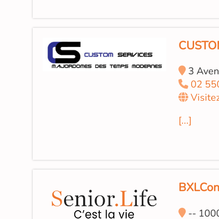
CUSTO
3 Avenu
02 55
Visite
[...]
BXLCon
-- 100