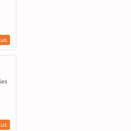
lus
les
lus