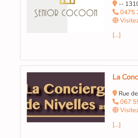
-- 131
0475 
Visite
[...]
La Conci
Rue de 
067 5
Visite
[...]