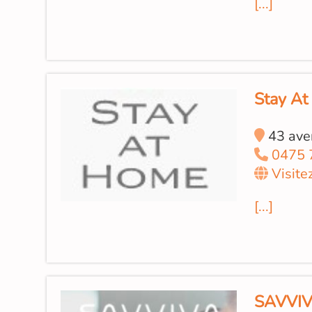
[...]
Stay A
43 ave
0475 
Visite
[...]
SAVVI