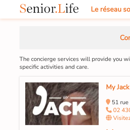
Le réseau so
Con
The concierge services will provide you w
specific activities and care.
My Jack
51 rue 
02 43
Visite