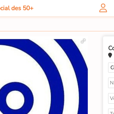
cial des 50+
C