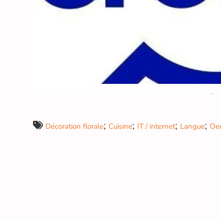
;
;
;
;
Décoration florale
Cuisine
IT / internet
Langue
Oe