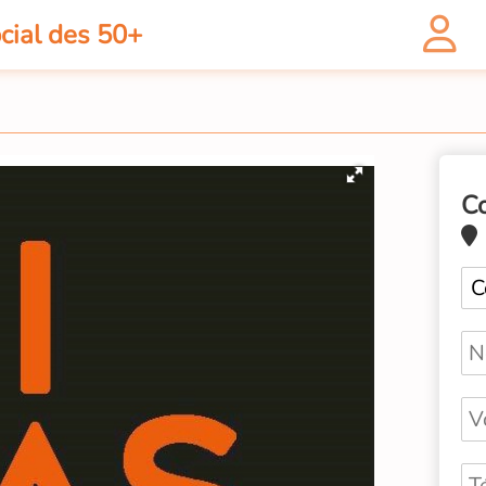
cial des 50+
C