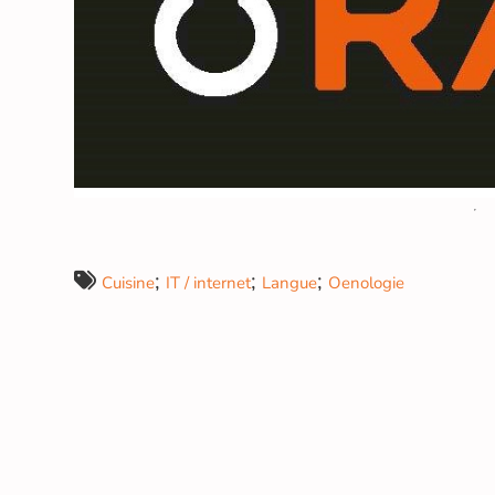
;
;
;
Cuisine
IT / internet
Langue
Oenologie