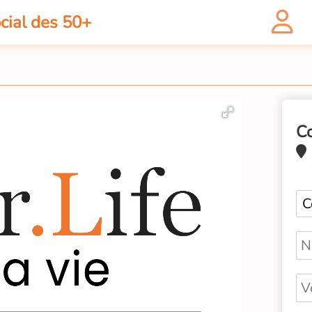
cial des 50+
C