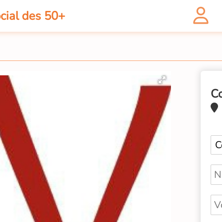
cial des 50+
C