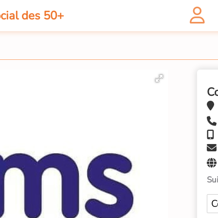
cial des 50+
C
Sui