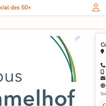
cial des 50+
C
Sui