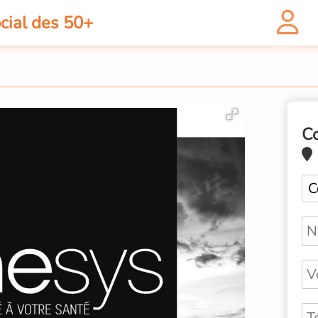
cial des 50+
C