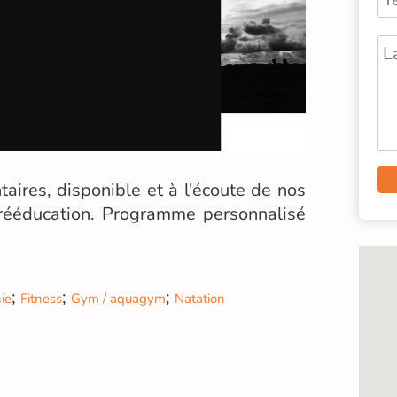
res, disponible et à l'écoute de nos
e rééducation. Programme personnalisé
;
;
;
ie
Fitness
Gym / aquagym
Natation