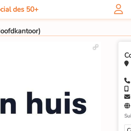
cial des 50+
Hoofdkantoor)
C
Sui