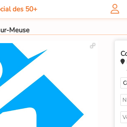
cial des 50+
-sur-Meuse
C