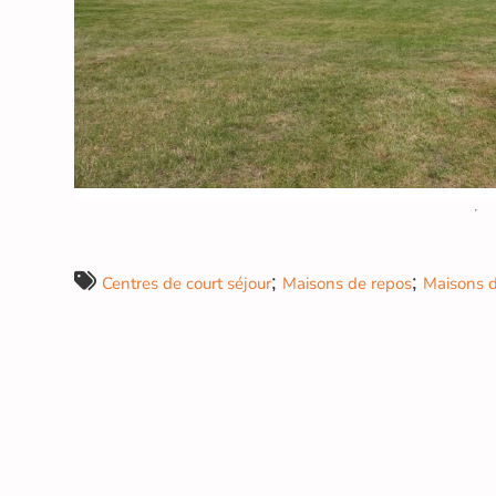
;
;
Centres de court séjour
Maisons de repos
Maisons d