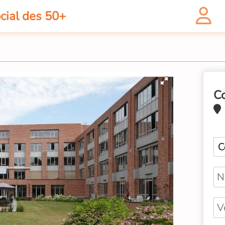
cial des 50+
C