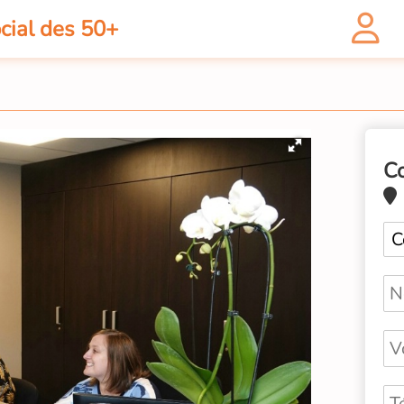
cial des 50+
C