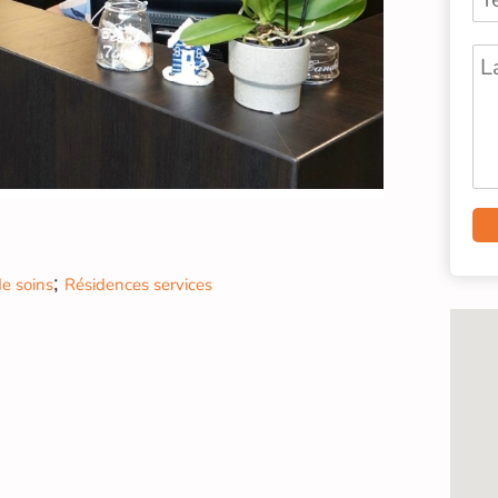
;
e soins
Résidences services