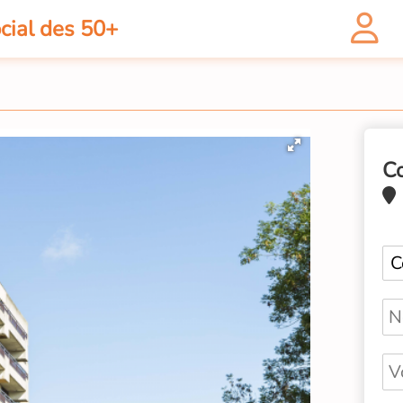
cial des 50+
C