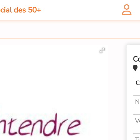
cial des 50+
C