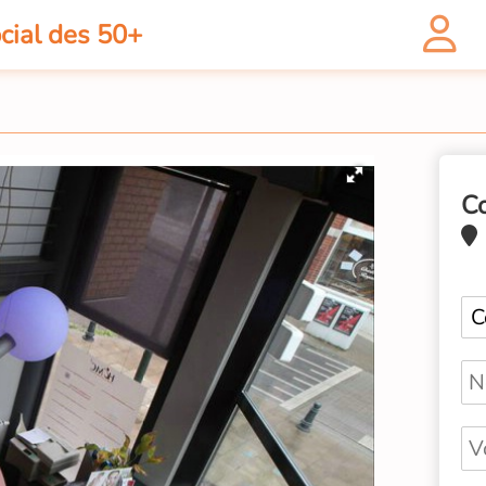
cial des 50+
C