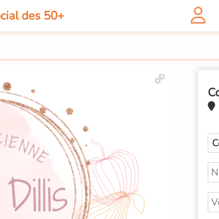
cial des 50+
C