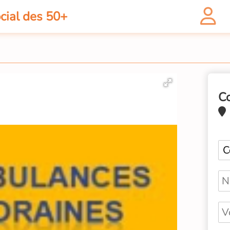
cial des 50+
C